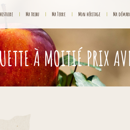
histoire
Ma tribu
Ma Terre
Mon héritage
Ma démar
ETTE À MOITIÉ PRIX AV