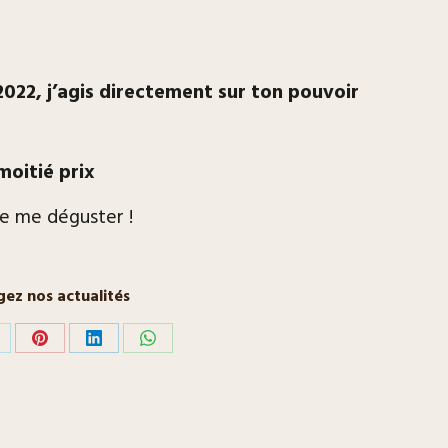
22, j’agis directement sur ton pouvoir
moitié prix
de me déguster !
gez nos actualités
rtager
Partager
Partager
Partager
r
sur
sur
sur
Pinterest
LinkedIn
WhatsApp