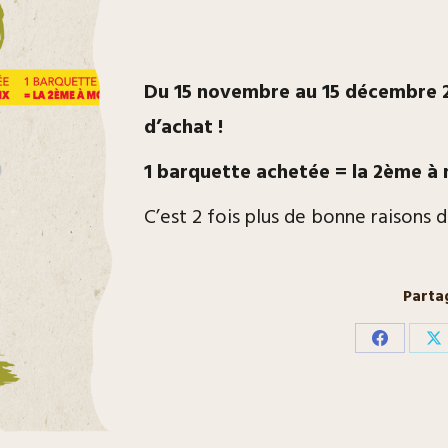
Du 15 novembre au 15 décembre 20
d’achat !
1 barquette achetée = la 2ème à 
C’est 2 fois plus de bonne raisons 
Parta
Partager
Pa
sur
su
Facebook
X